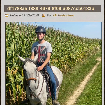
df1788aa-f388-4679-8f09-a087ccb0183b
Publiziert
17/09/2020
|
Von
Michaela Heuer